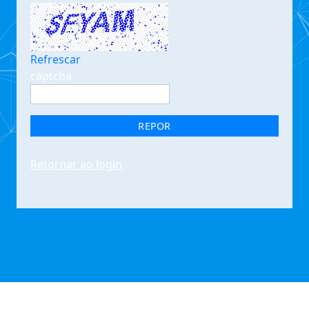
Refrescar
captcha
REPOR
Retornar ao login